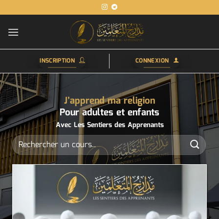
Passer
au
contenu
INSCRIPTION
CONNEXION
J’apprend ma religion
Pour adultes et enfants
Avec Les Sentiers des Apprenants
Recherche
pour :