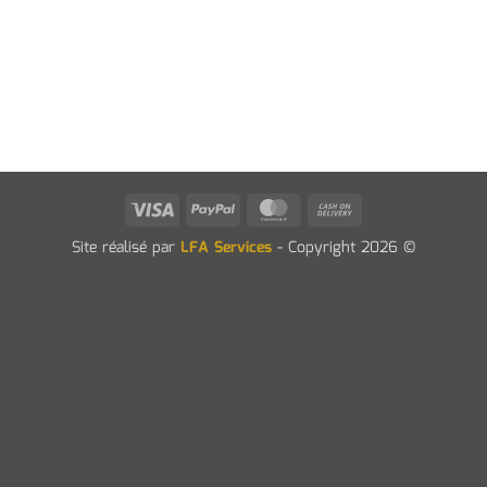
Visa
PayPal
MasterCard
Cash
On
Site réalisé par
LFA Services
- Copyright 2026 ©
Delivery