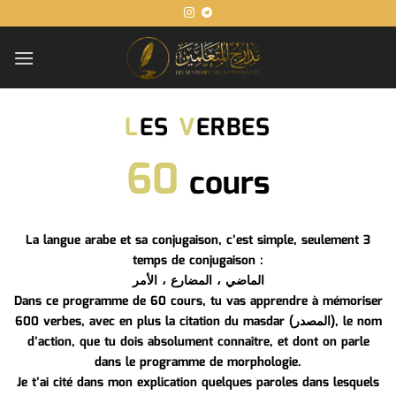
Passer
au
contenu
L
ES
V
ERBES
60
cours
La langue arabe et sa conjugaison, c’est simple, seulement 3
temps de conjugaison :
الماضي ، المضارع ، الأمر
Dans ce programme de 60 cours, tu vas apprendre à mémoriser
600 verbes, avec en plus la citation du masdar (المصدر), le nom
d’action, que tu dois absolument connaître, et dont on parle
dans le programme de morphologie.
Je t’ai cité dans mon explication quelques paroles dans lesquels